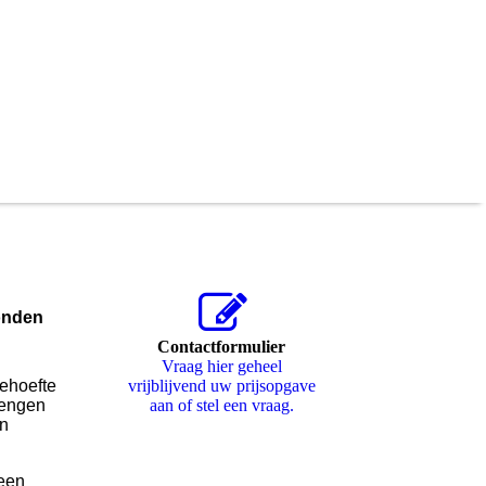
ronden
Contactformulier
Vraag hier geheel
vrijblijvend uw prijsopgave
behoefte
aan of stel een vraag.
rengen
en
 een