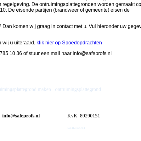
en regelgeving. De ontruimingsplattegronden worden gemaakt c
. De eisende partijen (brandweer of gemeente) eisen de
? Dan komen wij graag in contact met u. Vul hieronder uw gege
wij u uiteraard,
klik hier op Spoedopdrachten
785 10 36 of stuur een mail naar info@safeprofs.nl
uimingsplattegrond maken - ontruimingsplattegrond
info@safeprofs.nl
KvK 89290151
UA-113718475-1