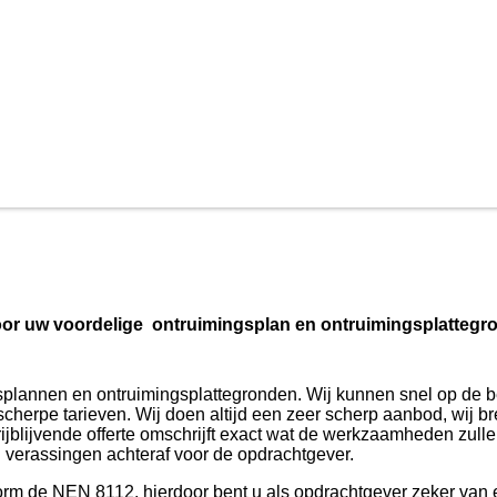
 voor uw voordelige ontruimingsplan en ontruimingsplatteg
gsplannen en ontruimingsplattegronden. Wij kunnen snel op de 
cherpe tarieven. Wij doen altijd een zeer scherp aanbod, wij b
rijblijvende offerte omschrijft exact wat de werkzaamheden zull
verassingen achteraf voor de opdrachtgever.
form de NEN 8112, hierdoor bent u als opdrachtgever zeker van